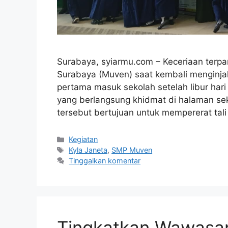
Surabaya, syiarmu.com – Keceriaan terp
Surabaya (Muven) saat kembali menginjak
pertama masuk sekolah setelah libur hari 
yang berlangsung khidmat di halaman sek
tersebut bertujuan untuk mempererat tali
Kategori
Kegiatan
Tag
Kyla Janeta
,
SMP Muven
Tinggalkan komentar
Tingkatkan Wawasan 