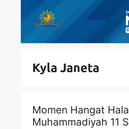
Langsung
ke
isi
Kyla Janeta
Momen Hangat Halal
Muhammadiyah 11 Su