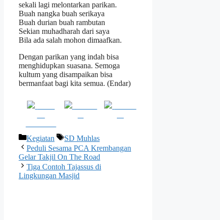
sekali lagi melontarkan parikan.
Buah nangka buah serikaya
Buah durian buah rambutan
Sekian muhadharah dari saya
Bila ada salah mohon dimaafkan.
Dengan parikan yang indah bisa
menghidupkan suasana. Semoga
kultum yang disampaikan bisa
bermanfaat bagi kita semua. (Endar)
Share
Post on
Follow
on
X
us
Facebook
Kategori
Tag
Kegiatan
SD Muhlas
Peduli Sesama PCA Krembangan
Gelar Takjil On The Road
Tiga Contoh Tajassus di
Lingkungan Masjid