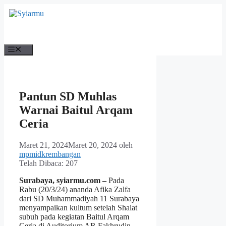
Langsung
ke
isi
Menu
Pantun SD Muhlas
Warnai Baitul Arqam
Ceria
Maret 21, 2024
Maret 20, 2024
oleh
mpmidkrembangan
Telah Dibaca:
207
Surabaya, syiarmu.com –
Pada
Rabu (20/3/24) ananda Afika Zalfa
dari SD Muhammadiyah 11 Surabaya
menyampaikan kultum setelah Shalat
subuh pada kegiatan Baitul Arqam
Ceria di Auditorium AR Fakhrudin