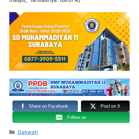
masjid,” tandasnya. (Bin/Fik)
Share on Facebook
Post on X
Follow us
Kategori
Dakwah