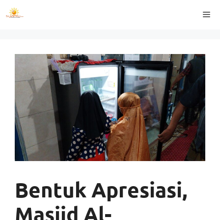
Langsung
Me
ke
isi
Bentuk Apresiasi,
Masjid Al-