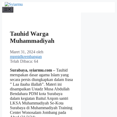
Langsung
ke
Menu
isi
Tauhid Warga
Muhammadiyah
Maret 31, 2024
oleh
mpmidkrembangan
Telah Dibaca:
64
Surabaya, syiarmu.com –
Tauhid
merupakan dasar agama Islam yang
secara persis diungkapkan dalam frasa
” Laa ilaaha illallah”. Materi ini
disampaikan Ustadz Musa Abdullah
Bendahara PDM kota Surabaya
dalam kegiatan Baitul Arqom santri
LKSA Muhammadiyah Se-Kota
Surabaya di Muhammadiyah Training
Center Wonosalam Jombang pada