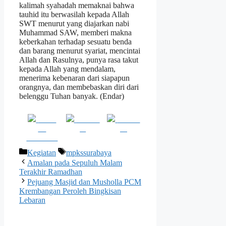
kalimah syahadah memaknai bahwa
tauhid itu berwasilah kepada Allah
SWT menurut yang diajarkan nabi
Muhammad SAW, memberi makna
keberkahan terhadap sesuatu benda
dan barang menurut syariat, mencintai
Allah dan Rasulnya, punya rasa takut
kepada Allah yang mendalam,
menerima kebenaran dari siapapun
orangnya, dan membebaskan diri dari
belenggu Tuhan banyak. (Endar)
Share
Post on
Follow
on
X
us
Facebook
Kategori
Tag
Kegiatan
mpkssurabaya
Amalan pada Sepuluh Malam
Terakhir Ramadhan
Pejuang Masjid dan Musholla PCM
Krembangan Peroleh Bingkisan
Lebaran