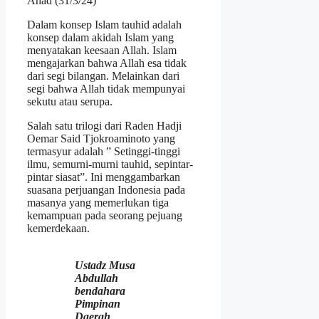
Ahad (31/3/24)
Dalam konsep Islam tauhid adalah
konsep dalam akidah Islam yang
menyatakan keesaan Allah. Islam
mengajarkan bahwa Allah esa tidak
dari segi bilangan. Melainkan dari
segi bahwa Allah tidak mempunyai
sekutu atau serupa.
Salah satu trilogi dari Raden Hadji
Oemar Said Tjokroaminoto yang
termasyur adalah ” Setinggi-tinggi
ilmu, semurni-murni tauhid, sepintar-
pintar siasat”. Ini menggambarkan
suasana perjuangan Indonesia pada
masanya yang memerlukan tiga
kemampuan pada seorang pejuang
kemerdekaan.
Ustadz Musa
Abdullah
bendahara
Pimpinan
Daerah