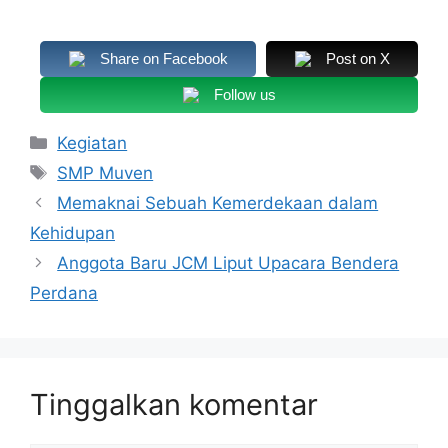
Share on Facebook
Post on X
Follow us
Kategori
Kegiatan
Tag
SMP Muven
Memaknai Sebuah Kemerdekaan dalam
Kehidupan
Anggota Baru JCM Liput Upacara Bendera
Perdana
Tinggalkan komentar