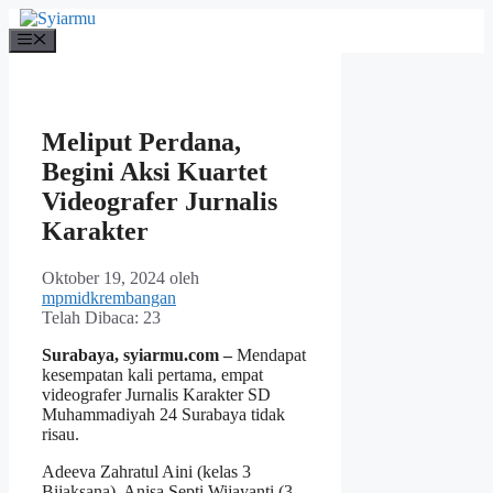
Langsung
ke
Menu
isi
Meliput Perdana,
Begini Aksi Kuartet
Videografer Jurnalis
Karakter
Oktober 19, 2024
oleh
mpmidkrembangan
Telah Dibaca:
23
Surabaya, syiarmu.com –
Mendapat
kesempatan kali pertama, empat
videografer Jurnalis Karakter SD
Muhammadiyah 24 Surabaya tidak
risau.
Adeeva Zahratul Aini (kelas 3
Bijaksana), Anisa Septi Wijayanti (3