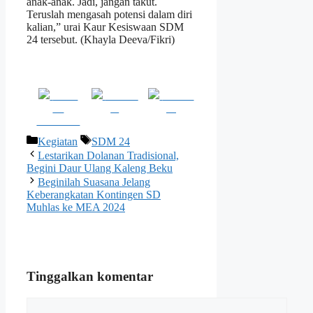
anak-anak. Jadi, jangan takut.
Teruslah mengasah potensi dalam diri
kalian,” urai Kaur Kesiswaan SDM
24 tersebut. (Khayla Deeva/Fikri)
Share
Post on
Follow
on
X
us
Facebook
Kategori
Tag
Kegiatan
SDM 24
Lestarikan Dolanan Tradisional,
Begini Daur Ulang Kaleng Beku
Beginilah Suasana Jelang
Keberangkatan Kontingen SD
Muhlas ke MEA 2024
Tinggalkan komentar
Komentar