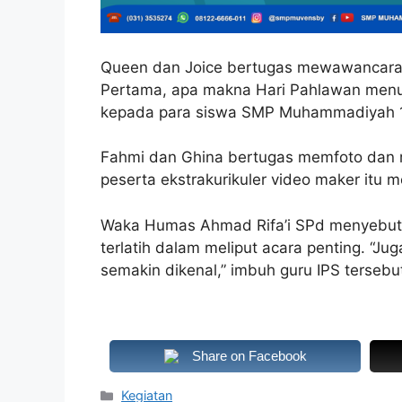
Queen dan Joice bertugas mewawancarai 
Pertama, apa makna Hari Pahlawan menur
kepada para siswa SMP Muhammadiyah 
Fahmi dan Ghina bertugas memfoto dan 
peserta ekstrakurikuler video maker itu
Waka Humas Ahmad Rifa’i SPd menyebut 
terlatih dalam meliput acara penting. “
semakin dikenal,” imbuh guru IPS tersebut.
Share on Facebook
Kategori
Kegiatan