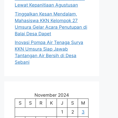
Lewat Kepanitiaan Agustusan
Tinggalkan Kesan Mendalam,
Mahasiswa KKN Kelompok 27
Umsura Gelar Acara Penutupan di
Balai Desa Dapet
Inovasi Pompa Air Tenaga Surya
KKN Umsura Siap Jawab
Tantangan Air Bersih di Desa
Sebani
November 2024
S
S
R
K
J
S
M
1
2
3