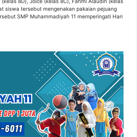
(kelas 8D), Joice (kelas 8C), Fahmi Alaudin (kelas
pat siswa tersebut mengenakan pakaian pejuang
 tersebut SMP Muhammadiyah 11 memperingati Hari