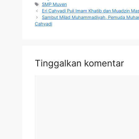
Tag
SMP Muven
Eri Cahyadi Puji Imam Khatib dan Muadzin Masj
Sambut Milad Muhammadiyah, Pemuda Muham
Cahyadi
Tinggalkan komentar
Komentar