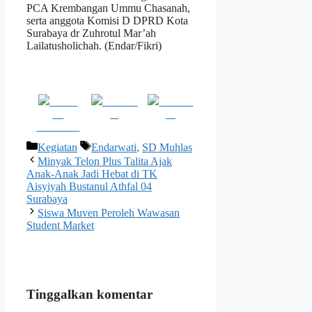
PCA Krembangan Ummu Chasanah,
serta anggota Komisi D DPRD Kota
Surabaya dr Zuhrotul Mar’ah
Lailatusholichah. (Endar/Fikri)
Share
Post on
Follow
on
X
us
Facebook
Kategori
Tag
Kegiatan
Endarwati
,
SD Muhlas
Minyak Telon Plus Talita Ajak
Anak-Anak Jadi Hebat di TK
Aisyiyah Bustanul Athfal 04
Surabaya
Siswa Muven Peroleh Wawasan
Student Market
Tinggalkan komentar