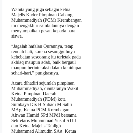
Wanita yang juga sebagai ketua
Majelis Kader Pimpinan Cabang
Muhammadiyah (PCM) Krembangan
ini mengakhiri sambutannya dengan
menyampaikan pesan kepada para
siswa.
“Jagalah hafalan Qurannya, tetap
rendah hati, karena sesungguhnya
kehebatan seseorang itu terletak pada
akhlaq maupun adab, baik bergaul
maupun berinteraksi dalam kehidupan
sehari-hari,” pungkasnya.
Acara dihadiri sejumlah pimpinan
Muhammadiyah, diantaranya Wakil
Ketua Pimpinan Daerah
Muhammadiyah (PDM) kota
Surabaya Drs H Suhadi M Sahli
MAg, Ketua PCM Krembagan
Ahwan Hamid SPd MPdI bersama
Sekretaris Muhammad Yusuf SThI
dan Ketua Majelis Tabligh
Muhammad Alimudin SAg, Ketua