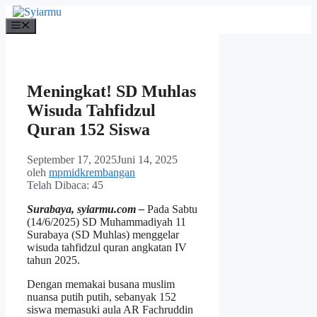
Langsung
ke
Menu
isi
Meningkat! SD Muhlas
Wisuda Tahfidzul
Quran 152 Siswa
September 17, 2025
Juni 14, 2025
oleh
mpmidkrembangan
Telah Dibaca:
45
Surabaya, syiarmu.com –
Pada Sabtu
(14/6/2025) SD Muhammadiyah 11
Surabaya (SD Muhlas) menggelar
wisuda tahfidzul quran angkatan IV
tahun 2025.
Dengan memakai busana muslim
nuansa putih putih, sebanyak 152
siswa memasuki aula AR Fachruddin