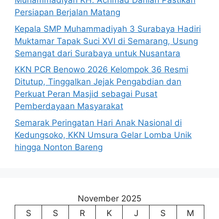
Muhammadiyah KH. Achmad Dahlan Pastikan
Persiapan Berjalan Matang
Kepala SMP Muhammadiyah 3 Surabaya Hadiri
Muktamar Tapak Suci XVI di Semarang, Usung
Semangat dari Surabaya untuk Nusantara
KKN PCR Benowo 2026 Kelompok 36 Resmi
Ditutup, Tinggalkan Jejak Pengabdian dan
Perkuat Peran Masjid sebagai Pusat
Pemberdayaan Masyarakat
Semarak Peringatan Hari Anak Nasional di
Kedungsoko, KKN Umsura Gelar Lomba Unik
hingga Nonton Bareng
November 2025
S
S
R
K
J
S
M