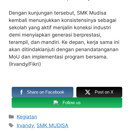
Dengan kunjungan tersebut, SMK Mudisa
kembali menunjukkan konsistensinya sebagai
sekolah yang aktif menjalin koneksi industri
demi menyiapkan generasi berprestasi,
terampil, dan mandiri. Ke depan, kerja sama ini
akan ditindaklanjuti dengan penandatanganan
MoU dan implementasi program bersama.
(Irvandy/Fikri)
Share on Facebook
Post on X
Follow us
Kategori
Kegiatan
Tag
Irvandy
,
SMK MUDISA