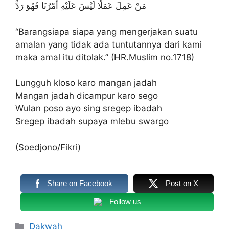
مَنْ عَمِلَ عَمَلًا لَيْسَ عَلَيْهِ أَمْرُنَا فَهُوَ رَدٌّ
“Barangsiapa siapa yang mengerjakan suatu
amalan yang tidak ada tuntutannya dari kami
maka amal itu ditolak.” (HR.Muslim no.1718)
Lungguh kloso karo mangan jadah
Mangan jadah dicampur karo sego
Wulan poso ayo sing sregep ibadah
Sregep ibadah supaya mlebu swargo
(Soedjono/Fikri)
Share on Facebook
Post on X
Follow us
Kategori
Dakwah