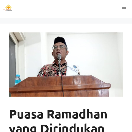
Langsung
Me
ke
isi
Puasa Ramadhan
yang Dirindukan