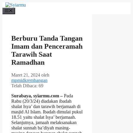
Langsung
ke
Menu
isi
Berburu Tanda Tangan
Imam dan Penceramah
Tarawih Saat
Ramadhan
Maret 21, 2024
oleh
mpmidkrembangan
Telah Dibaca:
69
Surabaya, syiarmu.com –
Pada
Rabu (20/3/24) diadakan ibadah
shalat Isya’ dan tarawih berjamaah di
masjid Al Islam. Ibadah dimulai pukul
18.51 yaitu shalat Isya’ berjamaah.
Selanjutnya, jamaah melaksanakan
shalat sunnah ba’diyah masing-