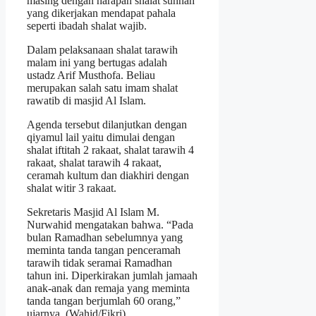
masing dengan harapan shalat sunnah
yang dikerjakan mendapat pahala
seperti ibadah shalat wajib.
Dalam pelaksanaan shalat tarawih
malam ini yang bertugas adalah
ustadz Arif Musthofa. Beliau
merupakan salah satu imam shalat
rawatib di masjid Al Islam.
Agenda tersebut dilanjutkan dengan
qiyamul lail yaitu dimulai dengan
shalat iftitah 2 rakaat, shalat tarawih 4
rakaat, shalat tarawih 4 rakaat,
ceramah kultum dan diakhiri dengan
shalat witir 3 rakaat.
Sekretaris Masjid Al Islam M.
Nurwahid mengatakan bahwa. “Pada
bulan Ramadhan sebelumnya yang
meminta tanda tangan penceramah
tarawih tidak seramai Ramadhan
tahun ini. Diperkirakan jumlah jamaah
anak-anak dan remaja yang meminta
tanda tangan berjumlah 60 orang,”
ujarnya. (Wahid/Fikri)