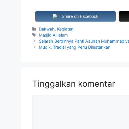
Share on Facebook
Kategori
Dakwah
,
Kegiatan
Tag
Masjid Al Islam
Sejarah Berdirinya Panti Asuhan Muhammadi
Mudik, Tradisi yang Perlu Dilestarikan
Tinggalkan komentar
Komentar