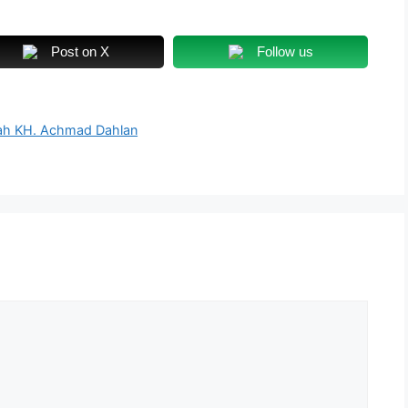
Post on X
Follow us
yah KH. Achmad Dahlan