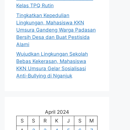
Kelas TPQ Rutin
Tingkatkan Kepedulian
Lingkungan, Mahasiswa KKN
Umsura Gandeng Warga Padasan
Bersih Desa dan Buat Pestisida
Alami
Wujudkan Lingkungan Sekolah
Bebas Kekerasan, Mahasiswa
KKN Umsura Gelar Sosialisasi
Anti-Bullying di Nganjuk
April 2024
S
S
R
K
J
S
M