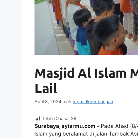
Masjid Al Islam
Lail
April 8, 2024
oleh
mpmidkrembangan
Telah Dibaca:
36
Surabaya, syiarmu.com –
Pada Ahad (8/4/
Islam yang beralamat di jalan Tambak As