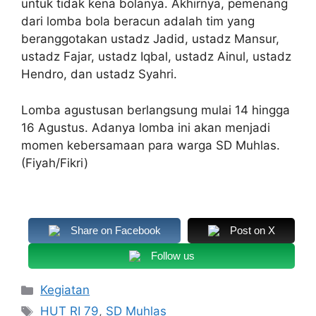
untuk tidak kena bolanya. Akhirnya, pemenang
dari lomba bola beracun adalah tim yang
beranggotakan ustadz Jadid, ustadz Mansur,
ustadz Fajar, ustadz Iqbal, ustadz Ainul, ustadz
Hendro, dan ustadz Syahri.
Lomba agustusan berlangsung mulai 14 hingga
16 Agustus. Adanya lomba ini akan menjadi
momen kebersamaan para warga SD Muhlas.
(Fiyah/Fikri)
Share on Facebook
Post on X
Follow us
Kategori
Kegiatan
Tag
HUT RI 79
,
SD Muhlas