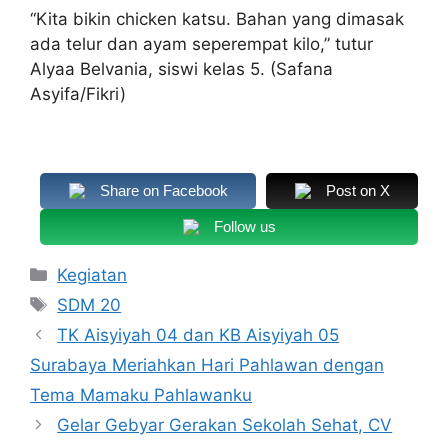
“Kita bikin chicken katsu. Bahan yang dimasak
ada telur dan ayam seperempat kilo,” tutur
Alyaa Belvania, siswi kelas 5. (Safana
Asyifa/Fikri)
Share on Facebook
Post on X
Follow us
Kategori
Kegiatan
Tag
SDM 20
TK Aisyiyah 04 dan KB Aisyiyah 05
Surabaya Meriahkan Hari Pahlawan dengan
Tema Mamaku Pahlawanku
Gelar Gebyar Gerakan Sekolah Sehat, CV