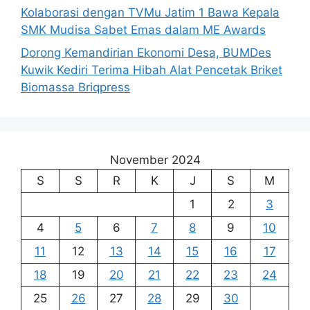
Kolaborasi dengan TVMu Jatim 1 Bawa Kepala
SMK Mudisa Sabet Emas dalam ME Awards
Dorong Kemandirian Ekonomi Desa, BUMDes
Kuwik Kediri Terima Hibah Alat Pencetak Briket
Biomassa Briqpress
November 2024
S
S
R
K
J
S
M
1
2
3
4
5
6
7
8
9
10
11
12
13
14
15
16
17
18
19
20
21
22
23
24
25
26
27
28
29
30