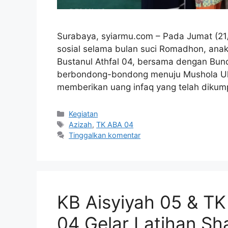
Surabaya, syiarmu.com – Pada Jumat (21
sosial selama bulan suci Romadhon, anak
Bustanul Athfal 04, bersama dengan Bund
berbondong-bondong menuju Mushola Ukhu
memberikan uang infaq yang telah diku
Kategori
Kegiatan
Tag
Azizah
,
TK ABA 04
Tinggalkan komentar
KB Aisyiyah 05 & TK 
04 Gelar Latihan Shal