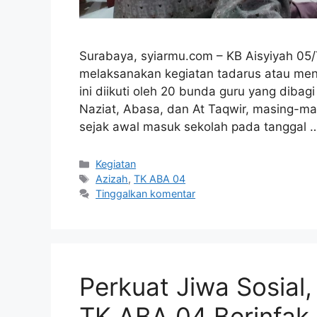
Surabaya, syiarmu.com – KB Aisyiyah 05/T
melaksanakan kegiatan tadarus atau me
ini diikuti oleh 20 bunda guru yang diba
Naziat, Abasa, dan At Taqwir, masing-mas
sejak awal masuk sekolah pada tanggal
Kategori
Kegiatan
Tag
Azizah
,
TK ABA 04
Tinggalkan komentar
Perkuat Jiwa Sosial,
TK ABA 04 Berinfak