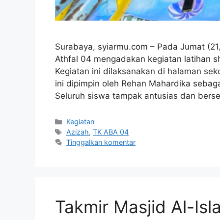
Surabaya, syiarmu.com – Pada Jumat (21/
Athfal 04 mengadakan kegiatan latihan shol
Kegiatan ini dilaksanakan di halaman sek
ini dipimpin oleh Rehan Mahardika seba
Seluruh siswa tampak antusias dan ber
Kategori
Kegiatan
Tag
Azizah
,
TK ABA 04
Tinggalkan komentar
Takmir Masjid Al-Is