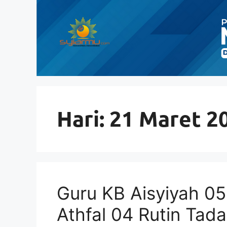
Langsung
ke
isi
Hari:
21 Maret 2
Guru KB Aisyiyah 05
Athfal 04 Rutin Ta