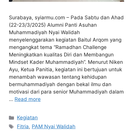
Surabaya, syiarmu.com – Pada Sabtu dan Ahad
(22-23/3/2025) Alumni Panti Asuhan
Muhammadiyah Nyai Walidah
menyelenggarakan kegiatan Baitul Arqom yang
mengangkat tema “Ramadhan Challenge
Meningkatkan kualitas Diri dan Membangun
Mindset Kader Muhammadiyah”. Menurut Niken
Ayu, Ketua Panitia, kegiatan ini bertujuan untuk
menambah wawasan tentang kehidupan
bermuhammadiyah dengan bekal ilmu dan
motivasi dari para senior Muhammadiyah dalam
…
Read more
Kategori
Kegiatan
Tag
Fitria
,
PAM Nyai Walidah