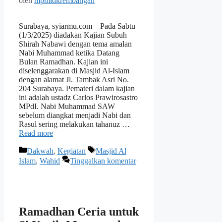
oleh
mpmidkrembangan
Surabaya, syiarmu.com – Pada Sabtu
(1/3/2025) diadakan Kajian Subuh
Shirah Nabawi dengan tema amalan
Nabi Muhammad ketika Datang
Bulan Ramadhan. Kajian ini
diselenggarakan di Masjid Al-Islam
dengan alamat Jl. Tambak Asri No.
204 Surabaya. Pemateri dalam kajian
ini adalah ustadz Carlos Prawirosastro
MPdI. Nabi Muhammad SAW
sebelum diangkat menjadi Nabi dan
Rasul sering melakukan tahanuz …
Read more
Kategori
Tag
Dakwah
,
Kegiatan
Masjid Al
Islam
,
Wahid
Tinggalkan komentar
Ramadhan Ceria untuk