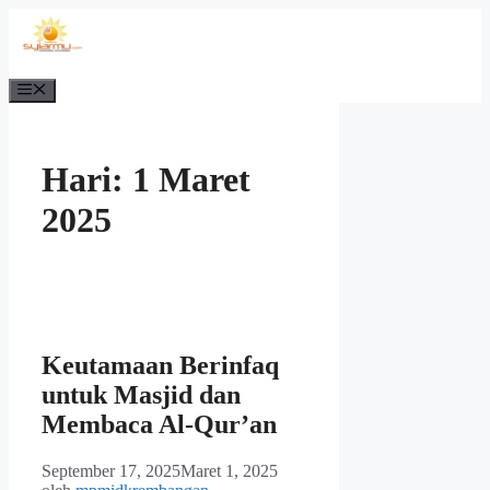
Langsung
ke
isi
Menu
Hari:
1 Maret
2025
Keutamaan Berinfaq
untuk Masjid dan
Membaca Al-Qur’an
September 17, 2025
Maret 1, 2025