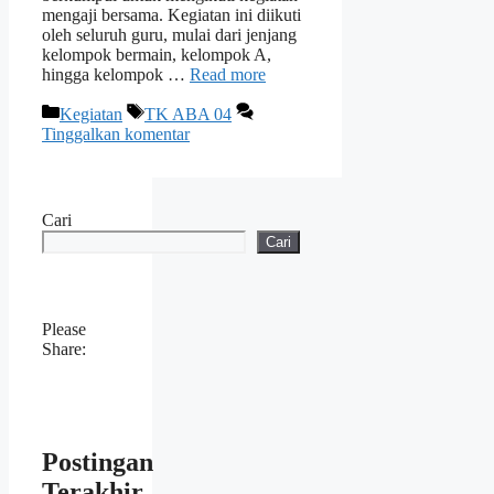
mengaji bersama. Kegiatan ini diikuti
oleh seluruh guru, mulai dari jenjang
kelompok bermain, kelompok A,
hingga kelompok …
Read more
Kategori
Tag
Kegiatan
TK ABA 04
Tinggalkan komentar
Cari
Cari
Please
Share:
Postingan
Terakhir