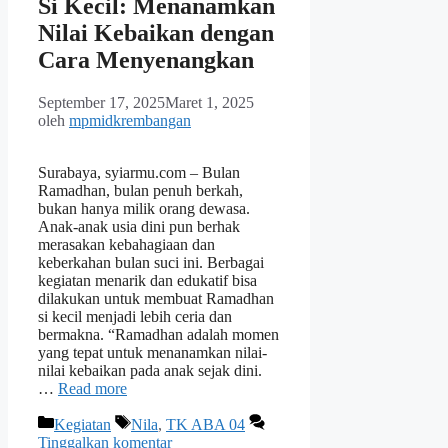
Si Kecil: Menanamkan
Nilai Kebaikan dengan
Cara Menyenangkan
September 17, 2025
Maret 1, 2025
oleh
mpmidkrembangan
Surabaya, syiarmu.com – Bulan
Ramadhan, bulan penuh berkah,
bukan hanya milik orang dewasa.
Anak-anak usia dini pun berhak
merasakan kebahagiaan dan
keberkahan bulan suci ini. Berbagai
kegiatan menarik dan edukatif bisa
dilakukan untuk membuat Ramadhan
si kecil menjadi lebih ceria dan
bermakna. “Ramadhan adalah momen
yang tepat untuk menanamkan nilai-
nilai kebaikan pada anak sejak dini.
…
Read more
Kategori
Tag
Kegiatan
Nila
,
TK ABA 04
Tinggalkan komentar