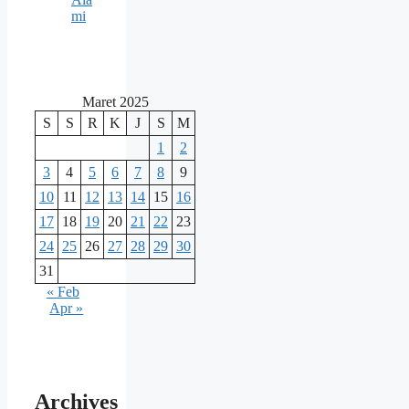
mi
Maret 2025
S
S
R
K
J
S
M
1
2
3
4
5
6
7
8
9
10
11
12
13
14
15
16
17
18
19
20
21
22
23
24
25
26
27
28
29
30
31
« Feb
Apr »
Archives