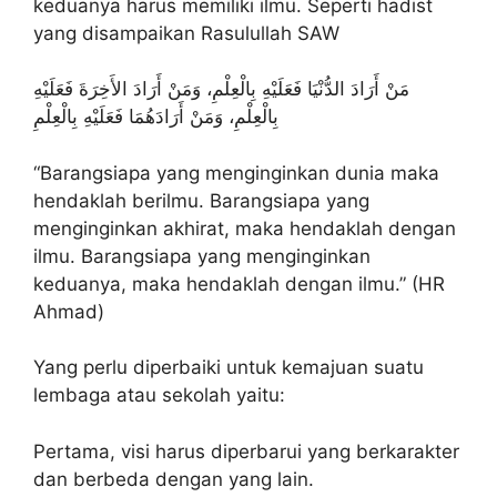
keduanya harus memiliki ilmu. Seperti hadist
yang disampaikan Rasulullah SAW
ﻣَﻦْ ﺃَﺭَﺍﺩَ ﺍﻟﺪُّﻧْﻴَﺎ ﻓَﻌَﻠَﻴْﻪِ ﺑِﺎﻟْﻌِﻠْﻢِ، ﻭَﻣَﻦْ ﺃَﺭَﺍﺩَ ﺍﻷَﺧِﺮَﺓَ ﻓَﻌَﻠَﻴْﻪِ
ﺑِﺎﻟْﻌِﻠْﻢِ، ﻭَﻣَﻦْ ﺃَﺭَﺍﺩَﻫُﻤَﺎ ﻓَﻌَﻠَﻴْﻪِ ﺑِﺎﻟْﻌِﻠْﻢِ
“Barangsiapa yang menginginkan dunia maka
hendaklah berilmu. Barangsiapa yang
menginginkan akhirat, maka hendaklah dengan
ilmu. Barangsiapa yang menginginkan
keduanya, maka hendaklah dengan ilmu.” (HR
Ahmad)
Yang perlu diperbaiki untuk kemajuan suatu
lembaga atau sekolah yaitu:
Pertama, visi harus diperbarui yang berkarakter
dan berbeda dengan yang lain.