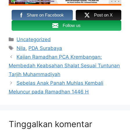
Share on Facebook
Post on X
Follow us
Kategori
Uncategorized
Tag
Nila
,
PDA Surabaya
Kajian Ramadhan PCA Krembangan:
Membedah Keabsahan Shalat Sesuai Tuntunan
Tarjih Muhammadiyah
Sebelas Anak Panah Muhlas Kembali
Meluncur pada Ramadhan 1446 H
Tinggalkan komentar