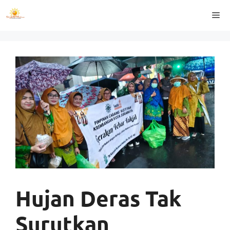
Langsung
Me
ke
isi
Hujan Deras Tak
Surutkan