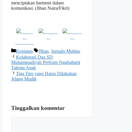
menciptakan harmoni dalam
komunikasi. (Jihan Naira/Fikri)
Share
Post on
Follow
on
X
us
Facebook
Kategori
Tag
Kegiatan
JIhan
,
Jurnalis Muhlas
Kolaborasi Dua SD
Muhammadiyah Perform Ngabuburit
Talenta Anak
Tiga Tips yang Harus Dilakukan
Jelang Mudik
Tinggalkan komentar
Komentar